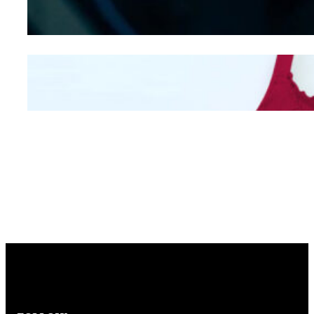
Hidung
Mengintip Kepribadian
Wanita Dari Warna Bra