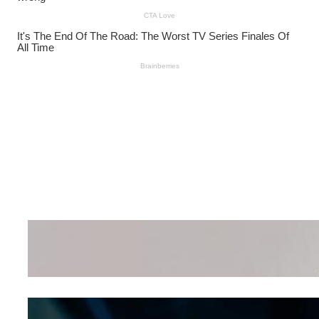
Wanita Pamer Pakaian
Dalam – Flexing,
Seducing atau Culture
Shifting
Kepribadian
Berdasarkan Bentuk