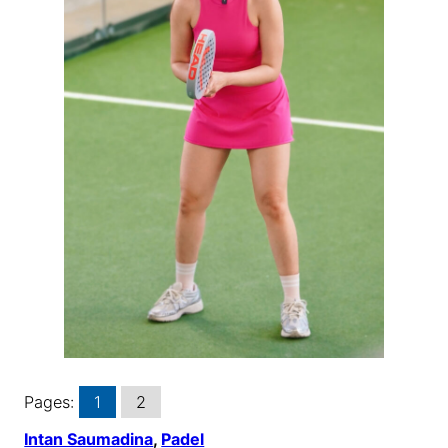
Pages:
1
2
Intan Saumadina
, 
Padel