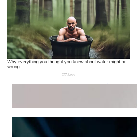
Wanita Pamer Pakaian
Dalam – Flexing,
Seducing atau Culture
Shifting
Kepribadian
Berdasarkan Bentuk
Hidung