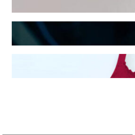
Seducing atau Culture
Shifting
Kepribadian
Berdasarkan Bentuk
Hidung
Mengintip Kepribadian
Wanita Dari Warna Bra