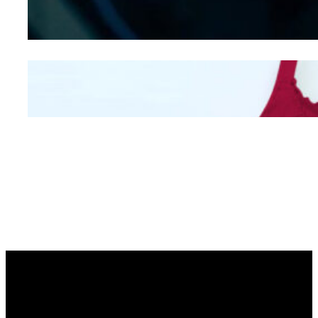
Hidung
Mengintip Kepribadian
Wanita Dari Warna Bra