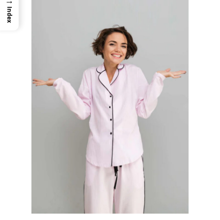
→
Index