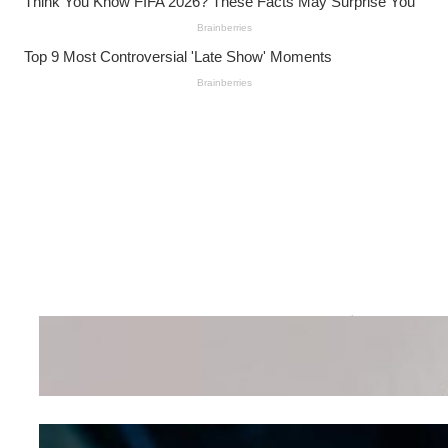
Wanita Pamer Pakaian
Dalam – Flexing,
Seducing atau Culture
Shifting
Kepribadian
Berdasarkan Bentuk