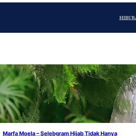
HIBUR
Marfa Moela – Selebgram Hijab Tidak Hanya