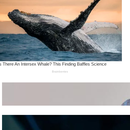
Wanita Pamer Pakaian
Dalam – Flexing,
Seducing atau Culture
Shifting
Kepribadian
Berdasarkan Bentuk
Hidung