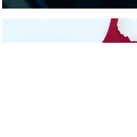
Mengintip Kepribadian
Wanita Dari Warna Bra