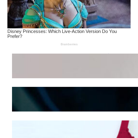
Wanita Pamer Pakaian
Dalam – Flexing,
Seducing atau Culture
Shifting
Kepribadian
Berdasarkan Bentuk
Hidung
Mengintip Kepribadian
Wanita Dari Warna Bra